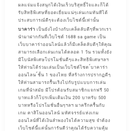
ผลแจ่มแจ้งสนุกได้เงินเร็วบริสุทธิ์ใจและก็ได้
รับสิทธิพิเศษที่ยอดเยี่ยมแน่ๆเล่นเกมทันทีได้
ประสบการณ์ดีๆจะต้องเว็บไซต์นี้เท่านั้น
บาคาร่า
เป็นยังไงบ้างกับเคล็ดลับดีๆที่พวกเรา
นำมาฝากกันที่เว็บไซต์ 1688 sa game เป็น
เว็บบาคาร่าออนไลน์แล้วก็มีเคล็ดลับดีๆให้คุณ
สามารถเลือกเล่นเกมได้ตลอด 1 วัน รวมทั้งยัง
มีโบนัสพิเศษโปรโมชั่นดีๆและสิทธิพิเศษฯลฯ
ให้ท่านได้ร่วมเล่นเป็นเว็บไซต์ไซต ์บาคาร่า
ออนไลน ์ชั้น 1 ของไทย ที่สร้างการปรากฏดีๆ
ให้ท่านสามารถรื้นเริงไปกับรูปแบบการเล่น
เกมที่นำสมัย มีโปรต้อนรับสมาชิกแจกฟรี 50
บาทแล้วก็โปรเพิ่มเติมเงิน 200 บาทรับ 500
บาทหรือโปรโมชั่นอื่นๆฯลฯ มาครึกครื้นกับ
เกม คาสิโนออนไลน์ มหัศจรรย์แห่งเกม
ออนไลน์ที่ได้เงินลำพองใจได้ความสุข จำต้อง
เว็บไซต์นี้แค่นั้นการันตีว่าคุณได้รับความคุ้ม