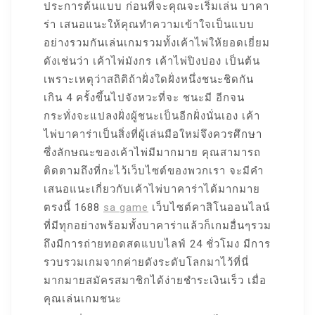
ประการต้นแบบ ก่อนที่จะคุณจะเริ่มเล่น บาคา
ร่า เสนอแนะให้คุณทำความเข้าใจเป็นแบบ
อย่างรวมกันเล่นเกมรวมทั้งเค้าไพ่ให้ยอดเยี่ยม
ดังเช่นว่า เค้าไพ่มังกร เค้าไพ่ปิงปอง เป็นต้น
เพราะเหตุว่าสถิติถ้าฝั่งใดฝั่งหนึ่งชนะชิดกัน
เกิน 4 ครั้งขึ้นไปจังหวะที่จะ ชนะมี อีกจน
กระทั่งจะแปลงฝั่งผู้ชนะเป็นอีกฝั่งนั่นเอง เค้า
ไพ่บาคาร่าเป็นสิ่งที่ผู้เล่นมือใหม่จึงควรศึกษา
ซึ่งลักษณะของเค้าไพ่มีมากมาย คุณสามารถ
ติดตามถึงที่กะไว้เว็บไซต์ของพวกเรา จะมีคำ
เสนอแนะเกี่ยวกับเค้าไพ่บาคาร่าได้มากมาย
ตรงนี้ 1688
sa game
เว็บไซต์คาสิโนออนไลน์
ที่มีทุกอย่างพร้อมทั้งบาคาร่าแล้วก็เกมอื่นๆรวม
ถึงมีการถ่ายทอดสดแบบไลฟ์ 24 ชั่วโมง มีการ
รวบรวมเกมจากค่ายดังระดับโลกมาไว้ที่นี่
มากมายสมัครสมาชิกได้ง่ายชำระเงินเร็ว เมื่อ
คุณเล่นเกมชนะ