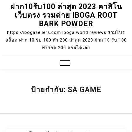
Skip
ฝาก10รับ100 ล่าสุด 2023 คาสิโน
to
เว็บตรง รวมค่าย IBOGA ROOT
content
BARK POWDER
https://ibogasellers.com iboga world reviews รวมโปร
สล็อต ฝาก 10 รับ 100 ทำ 200 ล่าสุด 2023 ฝาก 10 รับ 100
ทำยอด 200 ถอนได้เลย
Close
Menu
ป้ายกำกับ:
SA GAME