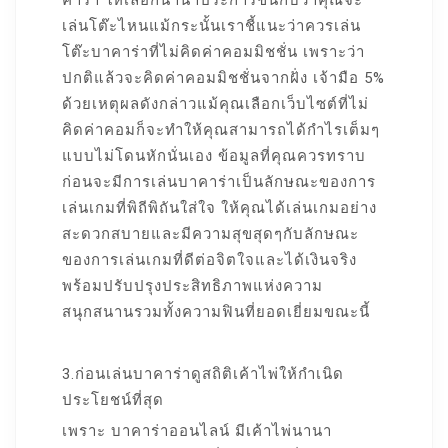
คาร่า ให้เลือกนานาประการขึ้นกับว่าคุณจะ
เล่นโต๊ะไหนแม้กระนั้นเราชี้แนะว่าควรเล่น
โต๊ะบาคาร่าที่ไม่คิดค่าคอมมิชชั่น เพราะว่า
ปกติแล้วจะคิดค่าคอมมิชชั่นจากฝั่ง เจ้ามือ 5%
ด้วยเหตุผลดังกล่าวแม้คุณเลือกเว็บไซต์ที่ไม่
คิดค่าคอมก็จะทำให้คุณสามารถได้กำไรเต็มๆ
แบบไม่โดนหักนั่นเอง ข้อมูลที่คุณควรทราบ
ก่อนจะมีการเล่นบาคาร่าเป็นลักษณะของการ
เล่นเกมที่พิถีพิถันใส่ใจ ให้คุณได้เล่นเกมอย่าง
สะดวกสบายและมีความสุขสุดๆกับลักษณะ
ของการเล่นเกมที่ดีต่อจิตใจและได้เงินจริง
พร้อมปรับปรุงประสิทธิภาพแห่งความ
สนุกสนานรวมทั้งความฟินที่ยอดเยี่ยมขณะนี้
3.ก่อนเล่นบาคาร่าดูสถิติเค้าไพ่ให้กำเนิด
ประโยชน์ที่สุด
เพราะ บาคาร่าออนไลน์ มีเค้าไพ่นานา