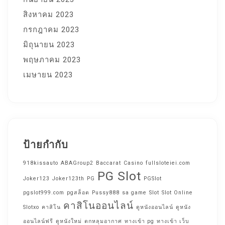
สิงหาคม 2023
กรกฎาคม 2023
มิถุนายน 2023
พฤษภาคม 2023
เมษายน 2023
ป้ายกำกับ
918kissauto
ABAGroup2
Baccarat
Casino
fullsloteiei.com
PG Slot
Joker123
Joker123th
PG
PGSlot
pgslot999.com
pgสล็อต
Pussy888
sa game
Slot
Slot Online
คาสิโนออนไลน์
Slotxo
คาสิโน
ดูหนังออนไลน์
ดูหนัง
ออนไลน์ฟรี
ดูหนังใหม่
ตกหลุมอากาศ
ทางเข้า pg
ทางเข้า เว็บ