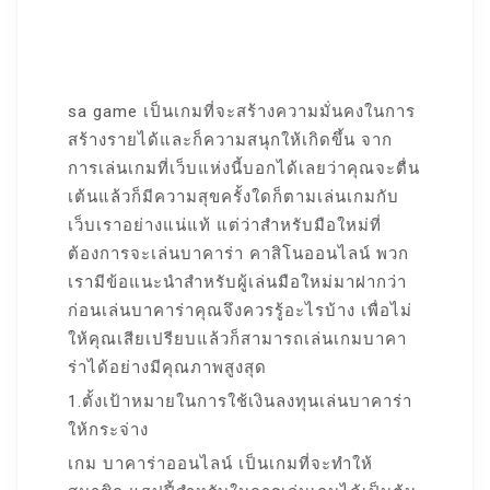
sa game เป็นเกมที่จะสร้างความมั่นคงในการ
สร้างรายได้และก็ความสนุกให้เกิดขึ้น จาก
การเล่นเกมที่เว็บแห่งนี้บอกได้เลยว่าคุณจะตื่น
เต้นแล้วก็มีความสุขครั้งใดก็ตามเล่นเกมกับ
เว็บเราอย่างแน่แท้ แต่ว่าสำหรับมือใหม่ที่
ต้องการจะเล่นบาคาร่า คาสิโนออนไลน์ พวก
เรามีข้อแนะนำสำหรับผู้เล่นมือใหม่มาฝากว่า
ก่อนเล่นบาคาร่าคุณจึงควรรู้อะไรบ้าง เพื่อไม่
ให้คุณเสียเปรียบแล้วก็สามารถเล่นเกมบาคา
ร่าได้อย่างมีคุณภาพสูงสุด
1.ตั้งเป้าหมายในการใช้เงินลงทุนเล่นบาคาร่า
ให้กระจ่าง
เกม บาคาร่าออนไลน์ เป็นเกมที่จะทำให้