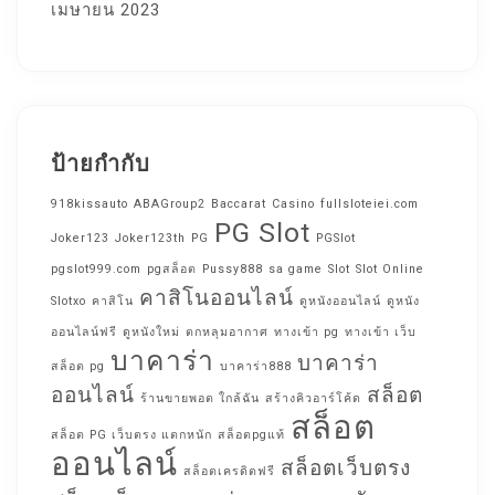
เมษายน 2023
ป้ายกำกับ
918kissauto
ABAGroup2
Baccarat
Casino
fullsloteiei.com
PG Slot
Joker123
Joker123th
PG
PGSlot
pgslot999.com
pgสล็อต
Pussy888
sa game
Slot
Slot Online
คาสิโนออนไลน์
Slotxo
คาสิโน
ดูหนังออนไลน์
ดูหนัง
ออนไลน์ฟรี
ดูหนังใหม่
ตกหลุมอากาศ
ทางเข้า pg
ทางเข้า เว็บ
บาคาร่า
บาคาร่า
สล็อต pg
บาคาร่า888
ออนไลน์
สล็อต
ร้านขายพอต ใกล้ฉัน
สร้างคิวอาร์โค้ด
สล็อต
สล็อต PG เว็บตรง แตกหนัก
สล็อตpgแท้
ออนไลน์
สล็อตเว็บตรง
สล็อตเครดิตฟรี