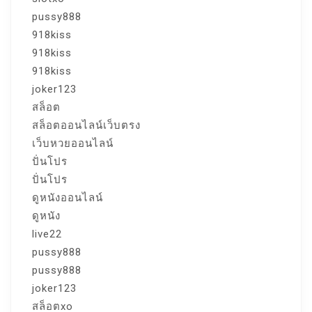
pussy888
918kiss
918kiss
918kiss
joker123
สล็อต
สล็อตออนไลน์เว็บตรง
เว็บหวยออนไลน์
ปั่นโปร
ปั่นโปร
ดูหนังออนไลน์
ดูหนัง
live22
pussy888
pussy888
joker123
สล็อตxo