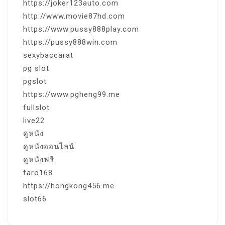
https://joker123auto.com
http://www.movie87hd.com
https://www.pussy888play.com
https://pussy888win.com
sexybaccarat
pg slot
pgslot
https://www.pgheng99.me
fullslot
live22
ดูหนัง
ดูหนังออนไลน์
ดูหนังฟรี
faro168
https://hongkong456.me
slot66