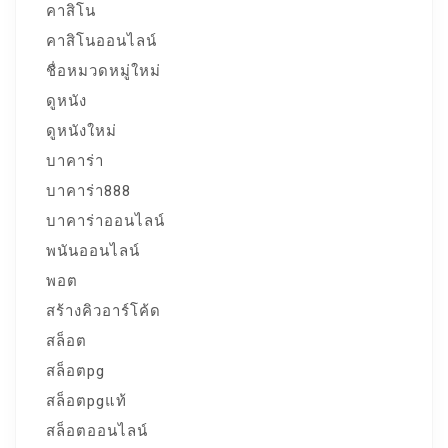
คาสิโน
คาสิโนออนไลน์
ชื่อหมวดหมู่ใหม่
ดูหนัง
ดูหนังใหม่
บาคาร่า
บาคาร่า888
บาคาร่าออนไลน์
พนันออนไลน์
พอต
สร้างคิวอาร์โค้ด
สล็อต
สล็อตpg
สล็อตpgแท้
สล็อตออนไลน์