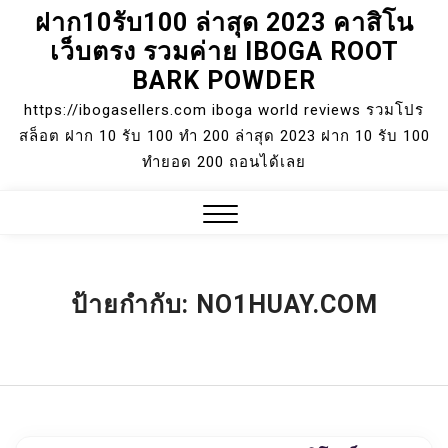
Skip
ฝาก10รับ100 ล่าสุด 2023 คาสิโน
to
เว็บตรง รวมค่าย IBOGA ROOT
content
BARK POWDER
https://ibogasellers.com iboga world reviews รวมโปร
สล็อต ฝาก 10 รับ 100 ทำ 200 ล่าสุด 2023 ฝาก 10 รับ 100
ทำยอด 200 ถอนได้เลย
Close
Menu
ป้ายกำกับ:
NO1HUAY.COM