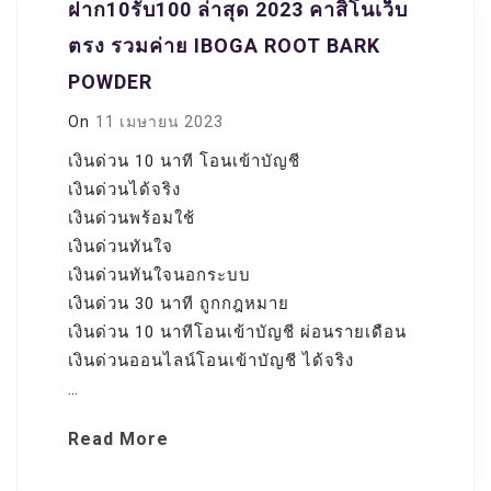
ฝาก10รับ100 ล่าสุด 2023 คาสิโนเว็บ
ตรง รวมค่าย IBOGA ROOT BARK
POWDER
On
11 เมษายน 2023
เงินด่วน 10 นาที โอนเข้าบัญชี
เงินด่วนได้จริง
เงินด่วนพร้อมใช้
เงินด่วนทันใจ
เงินด่วนทันใจนอกระบบ
เงินด่วน 30 นาที ถูกกฎหมาย
เงินด่วน 10 นาทีโอนเข้าบัญชี ผ่อนรายเดือน
เงินด่วนออนไลน์โอนเข้าบัญชี ได้จริง
…
Read More