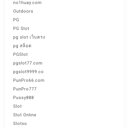
no1huay.com
Outdoors
PG
PG Slot
pg slot เว็บตรง
pg สล็อต
PGSlot
pgslot77.com
pgslot9999.co
PunPro66.com
PunPro777
Pussy888
Slot
Slot Online
Slotxo