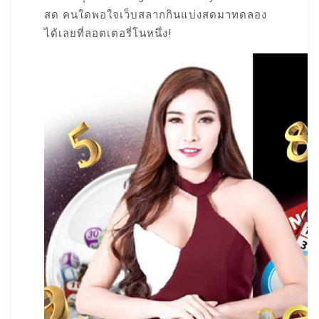
สด คนใดพอใจเว็บสลากกินแบ่งสดมาทดลอง
ได้เลยที่ลอตเตอรี่โนหนึ่ง!