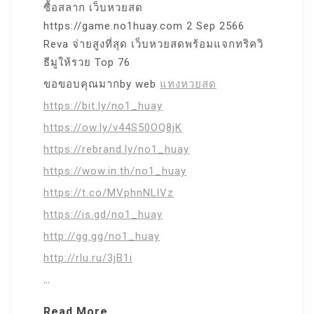
ซื้อสลาก เว็บหวยสด
https://game.no1huay.com 2 Sep 2566
Reva จ่ายสูงที่สุด เว็บหวยสดพร้อมแจกทริควิ
ธีมูให้รวย Top 76
ขอขอบคุณมากby web
แทงหวยสด
https://bit.ly/no1_huay
https://ow.ly/v44S50OQ8jK
https://rebrand.ly/no1_huay
https://wow.in.th/no1_huay
https://t.co/MVphnNLlVz
https://is.gd/no1_huay
http://gg.gg/no1_huay
http://rlu.ru/3jB1i
…
Read More