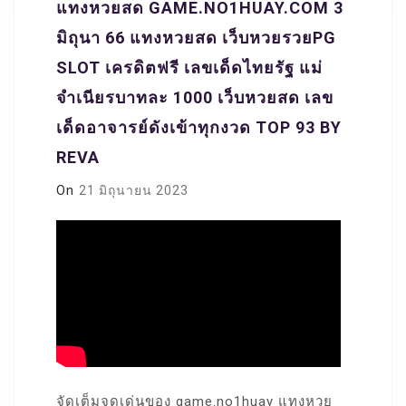
แทงหวยสด GAME.NO1HUAY.COM 3
มิถุนา 66 แทงหวยสด เว็บหวยรวยPG
SLOT เครดิตฟรี เลขเด็ดไทยรัฐ แม่
จำเนียรบาทละ 1000 เว็บหวยสด เลข
เด็ดอาจารย์ดังเข้าทุกงวด TOP 93 BY
REVA
On
21 มิถุนายน 2023
จัดเต็มจุดเด่นของ game.no1huay แทงหวย