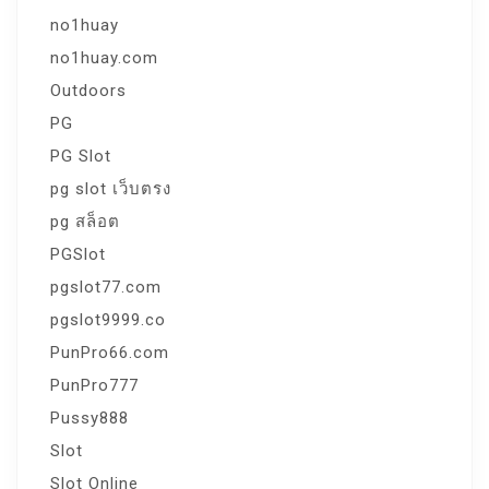
no1huay
no1huay.com
Outdoors
PG
PG Slot
pg slot เว็บตรง
pg สล็อต
PGSlot
pgslot77.com
pgslot9999.co
PunPro66.com
PunPro777
Pussy888
Slot
Slot Online