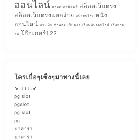
ออนไลน์
สล็อตเว็บตรง
สล็อตเครดิตฟรี
สล็อตเว็บตรงแตกง่าย
หนัง
หนังชนโรง
ออนไลน์
หวยเงิน
หัวพอต
เว็บตรง
เว็บพนันออนไลน์
เว็บหวย
โจ๊กเกอร์123
สด
ใครเบื่อๆเซ็งๆมาทางนี้เลย
↘↓↓↓↓↓↙
pg slot
pgslot
pg slot
pg
บาคาร่า
บาคาร่า