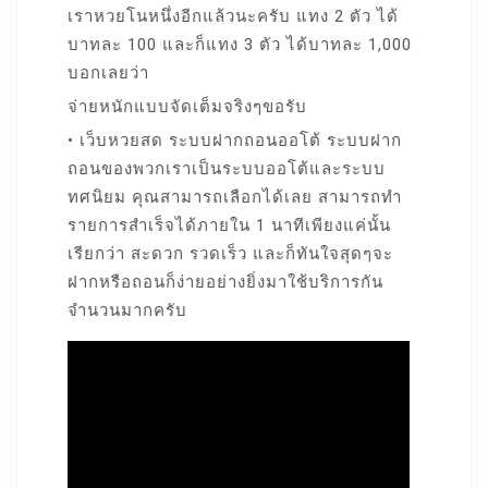
เราหวยโนหนึ่งอีกแล้วนะครับ แทง 2 ตัว ได้
บาทละ 100 และก็แทง 3 ตัว ได้บาทละ 1,000
บอกเลยว่า
จ่ายหนักแบบจัดเต็มจริงๆขอรับ
• เว็บหวยสด ระบบฝากถอนออโต้ ระบบฝาก
ถอนของพวกเราเป็นระบบออโต้และระบบ
ทศนิยม คุณสามารถเลือกได้เลย สามารถทำ
รายการสำเร็จได้ภายใน 1 นาทีเพียงแค่นั้น
เรียกว่า สะดวก รวดเร็ว และก็ทันใจสุดๆจะ
ฝากหรือถอนก็ง่ายอย่างยิ่งมาใช้บริการกัน
จำนวนมากครับ