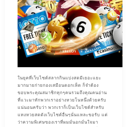
ในยุคที่เว็บไซต์สลากกินแบ่งสดมีเยอะแยะ
มากมายก่ายกองเสมือนดอกเห็ด ก็จำต้อง
ขอบพระคุณสมาชิกทุกๆคนรวมถึงคุณคนอ่าน
ที่แวะมาทักพวกเราอย่างหวยโนหนึ่งด้วยครับ
แน่นอนครับว่า พวกเราก็เป็นเว็บไซต์สำหรับ
แทงหวยสดดังเว็บไซต์อื่นๆนั่นแหละขอรับ แต่
ว่าความพิเศษของเราที่ผมมั่นอกมั่นใจมา