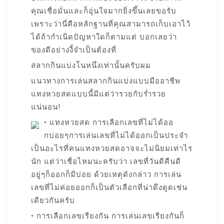
คุณเชื่อมั่นและก็อุ่นใจมากยิ่งขึ้นเลยขอรับ
เพราะว่านี่คือหลักฐานที่คุณสามารถเก็บเอาไว้
ได้ถ้ากำเนิดปัญหาใดก็ตามแต่ บอกเลยว่า
ของดีอย่างงี้จำเป็นต้องที่
สลากกินแบ่งโนหนึ่งเท่านั้นครับผม
แนวทางการเล่นสลากกินแบ่งแบบมืออาชีพ
แทงหวยสดแบบนี้มีแต่ว่ารวยกับร่ำรวย
แน่นอน!
• แทงหวยสด การเลือกเลขที่ไม่ได้ออ
กบ่อยๆการเล่นเลขที่ไม่ได้ออกเป็นประจำ
เป็นอะไรที่คนแทงหวยสดอาจจะไม่นิยมเท่าไร
นัก แต่ว่าเชื่อไหมนะครับว่า เลขที่วันดีคืนดี
อยู่ๆก็ออกก็มีบ่อย ด้วยเหตุดังกล่าว การเล่น
เลขที่ไม่ค่อยออกก็เป็นตัวเลือกที่น่าดึงดูดเช่น
เดียวกันครับ
• การเลือกเลขเรียงกัน การเล่นเลขเรียงกันก็