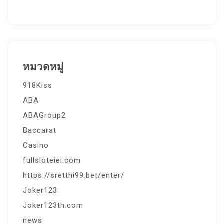
หมวดหมู่
918Kiss
ABA
ABAGroup2
Baccarat
Casino
fullsloteiei.com
https://sretthi99.bet/enter/
Joker123
Joker123th.com
news