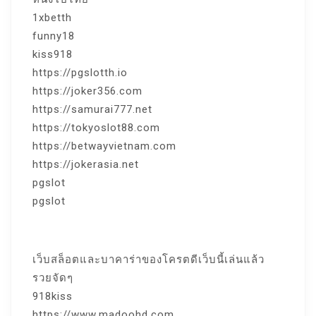
1xbetth
funny18
kiss918
https://pgslotth.io
https://joker356.com
https://samurai777.net
https://tokyoslot88.com
https://betwayvietnam.com
https://jokerasia.net
pgslot
pgslot
เว็บสล็อตและบาคาร่าของโครตดีเว็บนี้เล่นแล้ว
รวยจัดๆ
918kiss
https://www.madoohd.com