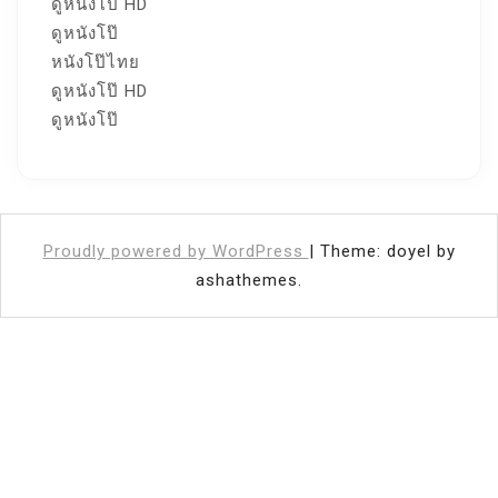
ดูหนังโป๊ HD
ดูหนังโป๊
หนังโป๊ไทย
ดูหนังโป๊ HD
ดูหนังโป๊
Proudly powered by WordPress
|
Theme: doyel by
ashathemes.