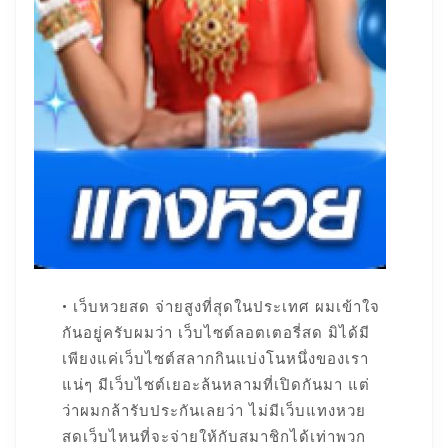
• เว็บหวยสด จ่ายสูงที่สุดในประเทศ ผมเข้าใจ
กันอยู่ครับผมว่า เว็บไซต์ลอตเตอรี่สด มิได้มี
เพียงแค่เว็บไซต์สลากกินแบ่งโนหนึ่งของเรา
แน่ๆ มีเว็บไซต์เยอะล้นหลามที่เปิดกันมา แต่
ว่าผมกล้ารับประกันเลยว่า ไม่มีเว็บแทงหวย
สดเว็บไหนที่จะจ่ายให้กับสมาชิกได้เท่าพวก