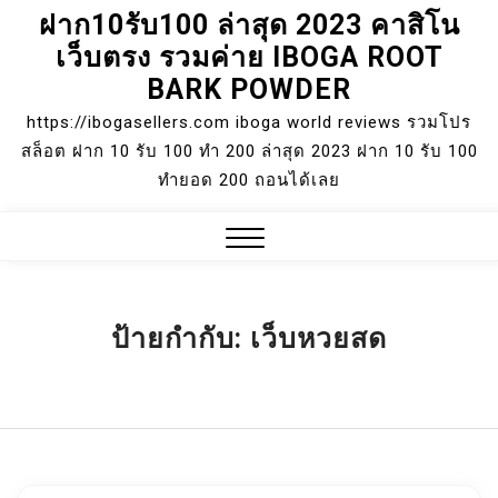
Skip
ฝาก10รับ100 ล่าสุด 2023 คาสิโน
to
เว็บตรง รวมค่าย IBOGA ROOT
content
BARK POWDER
https://ibogasellers.com iboga world reviews รวมโปร
สล็อต ฝาก 10 รับ 100 ทำ 200 ล่าสุด 2023 ฝาก 10 รับ 100
ทำยอด 200 ถอนได้เลย
Close
Menu
ป้ายกำกับ:
เว็บหวยสด