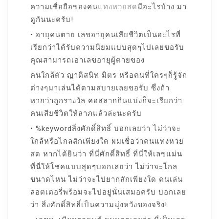
ความเชื่อถือของคน
แทงหวยสด
มีอะไรบ้าง มา
ดูกันนะครับ!
• อายุคนตาย เลขอายุคนเสียชีวิตเป็นอะไรที่
เรียกว่าได้รับความนิยมแบบสุดๆไปเลยขอรับ
คุณสามารถเอาเลขอายุผู้ตายของ
คนใกล้ตัว ญาติสนิท มิตร หรือคนที่ใครๆก็รู้จัก
ต่างๆมาเล่นได้ตามสบายเลยขอรับ ซึ่งถ้า
หากว่าถูกรางวัล คอสลากกินแบ่งก็จะเรียกว่า
คนเสียชีวิตให้ลาภแล้วล่ะนะครับ
• %keywordสิ่งศักดิ์สิทธิ์ บอกเลยว่า ไม่ว่าจะ
ใกล้หรือไกลสักเพียงใด ผมเชื่อว่าคนแทงหวย
สด หากได้ยินว่า ที่นี่ศักดิ์สิทธิ์ ที่นี่ให้เลขแม่น
ที่นี่ให้โชคแบบสุดๆบอกเลยว่า ไม่ว่าจะไกล
ขนาดไหน ไม่ว่าจะไปยากสักเพียงใด คนเล่น
ลอตเตอรี่พร้อมจะไปอยู่นั่นเสมอครับ บอกเลย
ว่า สิ่งศักดิ์สิทธิ์เป็นความมุ่งหวังของจริง!