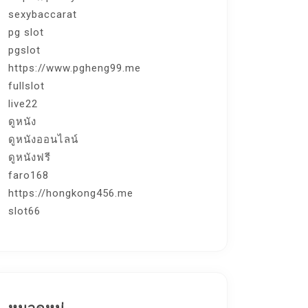
sexybaccarat
pg slot
pgslot
https://www.pgheng99.me
fullslot
live22
ดูหนัง
ดูหนังออนไลน์
ดูหนังฟรี
faro168
https://hongkong456.me
slot66