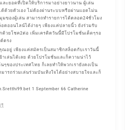
และยอดที่เปิดให้บริการมาอย่างยาวนาน ผู้เล่น
ด้วยตัวเอง ไม่ต้องผ่านระบบหรือผ่านแอดไม่น
มของผู้เล่น สามารถทำรายการได้ตลอด24ชั่วโมง
อตออนไลน์ได้ง่ายๆ เพียงแค่ปลายนิ้ว ยังร่วมรับ
้วยโชค2ต่อ เพิ่มเครดิตวันนี้มีโปรโมชั่นเด็ดๆรอ
ซต์ตรง
อยู่ เพียงแค่สมัครเป็นสมาชิกสล็อตกับเราวันนี้
ข้าเล่นได้เลย ด้วยโปรโมชั่นและก็ความน่าไว้
บต้นๆของประเทศไทย ก็เลยทำให้พวกเรายังคงเป็น
นสามารถร่วมเล่นร่วมบันเทิงใจได้อย่างสบายใจและก็
m.Sretthi99.bet 1 September 66 Catherine
รี