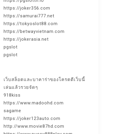
https://pgslotth.io
https://joker356.com
https://samurai777.net
https://tokyoslot88.com
https://betwayvietnam.com
https://jokerasia.net
pgslot
pgslot
เว็บสล็อตและบาคาร่าของโครตดีเว็บนี้
เล่นแล้วรวยจัดๆ
918kiss
https://www.madoohd.com
sagame
https://joker123auto.com
http://www.movie87hd.com