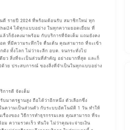
ิน
ดี
รายปี
2024
ที่
พร้อม
ต้อนรับ
สมาชิกใหม่
ทุก
thai24
ได้
ทุก
แบบอย่าง
ใน
ทุก
ความยอดเยี่ยม
ที่
แล้วก็
ยังคง
มา
พร้อม
กับ
บริการ
ที่
จัด
เต็ม
แถม
ยังคง
ยอด
ที่
มี
ความระทึกใจ
ตื่นเต้น
คุณ
สามารถ
ที่จะ
เข้า
ีก
ดัง
ทั้งโลก
ไม่ว่า
จะ
ลีก
อบต.
จนกระทั่ง
ไป
ดียว
สิ่ง
ที่จะ
เป็น
ส่วน
ที่
สำคัญ
อย่างมาก
ที่สุด
และก็
ปด้วย
ประสบการณ์
ของ
สิ่งที่จำเป็น
ใน
ทุก
แบบอย่าง
ริการ
ดี
จัด
เต็ม
้รับ
มาตรฐาน
สูง
ถือได้ว่า
อีก
หนึ่ง
ตัวเลือก
ซึ่ง
ใน
ความเป็นส่วนตัว
กับ
ระบบ
อัตโนมัติ
1 วัน
ทำให้
น
เรื่อง
ของ
วิธีการทำ
ธุรกรรม
เลย
คุณ
สามารถ
ที่จะ
ร้อม
ความรวดเร็ว
ทันใจ
ไม่ว่า
คุณ
จะ
จ่ายเงิน