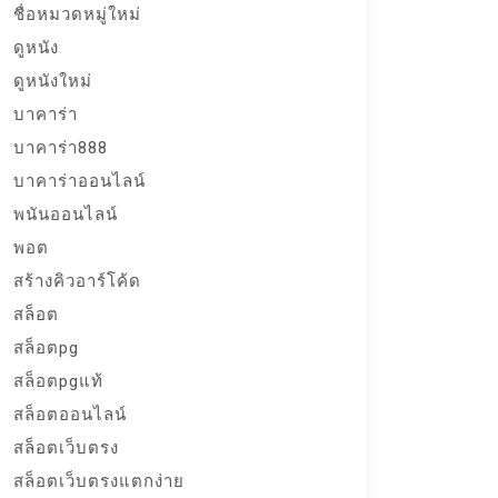
ชื่อหมวดหมู่ใหม่
ดูหนัง
ดูหนังใหม่
บาคาร่า
บาคาร่า888
บาคาร่าออนไลน์
พนันออนไลน์
พอต
สร้างคิวอาร์โค้ด
สล็อต
สล็อตpg
สล็อตpgแท้
สล็อตออนไลน์
สล็อตเว็บตรง
สล็อตเว็บตรงแตกง่าย