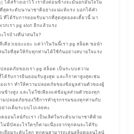
ot
ได้สร้างเอาไว้ เรายังค่อนข้างจะมั่นอกมั่นใจใน
มที่สุดระดับนานาชาติอย่างแน่แท้แรง บอกได้คำ
 ที่ได้รับการยอมรับมากที่สุดสุดยอดเดี๋ยวนี้ มา
พวกเรา pg slot อีกแล้วแรง
ะไรบ้างที่น่าสนใจ?
ีเดียวเยอะแยะ แต่ว่าในวันนี้เรา pg สล็อต ขอนำ
าสนใจที่สุดให้กับทุกท่านได้ใช้กันอย่างสบายใจแรง
ปลอดภัยของเรา pg สล็อต เป็นระบบความ
ได้รับการยินยอมรับสูงสุด และก็ราคาสูงสุดเช่น
องเรา ทำให้ความปลอดภัยของข้อมูลส่วนตัวของผู้
อนข้างสูง และไม่ใช่เพียงแค่ข้อมูลส่วนตัวของทุก
วามปลอดภัยของวิธีการทำธุรกรรมของทุกท่านกับ
 อย่างเต็มระบบไปเลยคะ
ตออนไลน์กับเรา เป็นเลิศในระดับนานาชาติด้วย
 ไม่มีบัคอะไรใดๆก็ตามเนื่องจากทุกคนจะได้รับ
ดเยี่ยมระดับโลก ทุกคนสามารถเล่นสล็อตออนไลน์