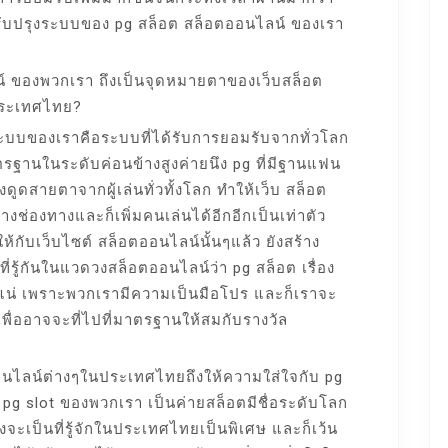
รับปรุงระบบของ pg สล็อต สล็อตออนไลน์ ของเรา
น์ ของพวกเรา ถึงเป็นจุดหมายตาของเว็บสล็อต
นประเทศไทย?
ระบบของเราคือระบบที่ได้รับการยอมรับจากทั่วโลก
ตรฐานในระดับค่อนข้างสูงค่ายนึง pg ที่มีฐานแฟน
ึงดูดสายตาจากผู้เล่นทั่วทั้งโลก ทำให้เว็บ สล็อต
้างช่องทางและก็เพิ่มคนเล่นได้อีกอีกเป็นเท่าตัว
้กับเว็บไซต์ สล็อตออนไลน์นั้นๆแล้ว ยังสร้าง
ที่รู้กันในแวดวงสล็อตออนไลน์ว่า pg สล็อต เรื่อง
แน่ เพราะพวกเรามีความเป็นมือโปร และก็เราจะ
พื่ออาจจะที่ไปที่มาตรฐานให้สมกับรางวัล
ออนไลน์ต่างๆในประเทศไทยถึงให้ความใส่ใจกับ pg
 pg slot ของพวกเรา เป็นค่ายสล็อตมีชื่อระดับโลก
งจะเป็นที่รู้จักในประเทศไทยเป็นพิเศษ และก็เว้น