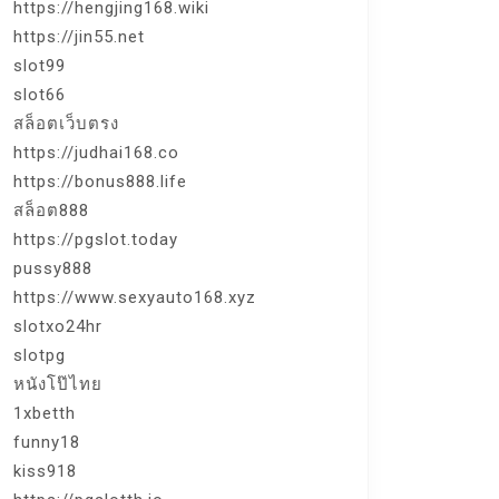
https://hengjing168.wiki
https://jin55.net
slot99
slot66
สล็อตเว็บตรง
https://judhai168.co
https://bonus888.life
สล็อต888
https://pgslot.today
pussy888
https://www.sexyauto168.xyz
slotxo24hr
slotpg
หนังโป๊ไทย
1xbetth
funny18
kiss918