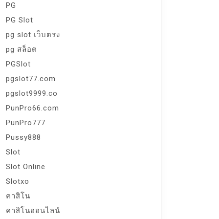
PG
PG Slot
pg slot เว็บตรง
pg สล็อต
PGSlot
pgslot77.com
pgslot9999.co
PunPro66.com
PunPro777
Pussy888
Slot
Slot Online
Slotxo
คาสิโน
คาสิโนออนไลน์