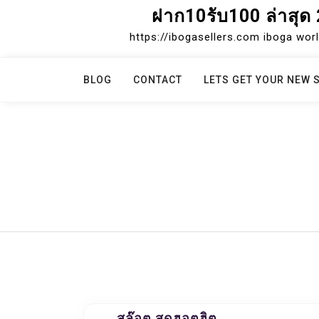
Skip
ฝาก10รับ100 ล่าสุ
to
https://ibogasellers.com iboga wo
content
BLOG
CONTACT
LETS GET YOUR NEW S
สล๊อต สุดฮอตฮิต