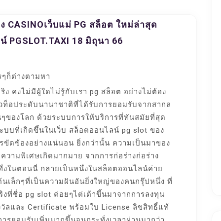
 CASINOเว็บแม่ PG สล็อต ใหม่ล่าสุด
์ PGSLOT.TAXI 18 มิถุนา 66
ครๆก็ต่างตามหา
ง คงไม่มีผู้ใดไม่รู้กับเรา pg สล็อต อย่างไม่ต้อง
ตัวท็อประดับนานาชาติที่ได้รับการยอมรับจากสากล
นๆของโลก ด้วยระบบการให้บริการที่ทันสมัยที่สุด
กระบบที่เกิดขึ้นในเว็บ สล็อตออนไลน์ pg slot ของ
ขัดข้องอย่างแน่นอน ยิ่งกว่านั้น ความเป็นมาของ
ีความพิเศษเกิดมากมาย จากการก่อร่างก่อร่าง
ั่งในตอนนี่ กลายเป็นหนึ่งในสล็อตออนไลน์ค่าย
นเล็กๆที่เป็นความฝันอันยิ่งใหญ่ของคนกรุ๊ปหนึ่ง ที่
ที่ชื่อ pg slot ค่อยๆไต่เต้าขึ้นมาจากการลงทุน
ัลและ Certificate พร้อมใบ License ลิขสิทธิ์แท้
ารยอมรับเพิ่มมากขึ้นจนกระทั่งเวลาผ่านมากว่า