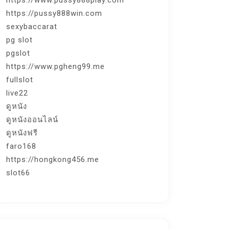
https://www.pussy888play.com
https://pussy888win.com
sexybaccarat
pg slot
pgslot
https://www.pgheng99.me
fullslot
live22
ดูหนัง
ดูหนังออนไลน์
ดูหนังฟรี
faro168
https://hongkong456.me
slot66