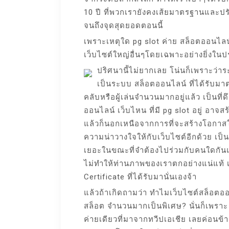
10 ปี ที่พวกเรายังคงเส้ยมาตรฐานและป
จนถึงจุดสุดยอดตอนนี้
เพราะเหตุใด pg slot ค่าย สล็อตออนไล
เว็บไซต์ใหญ่อื่นๆโดยเฉพาะอย่างยิ่งใ
ปริศนานี้ไม่ยากเลย โน่นก็เพราะว่า
เป็นระบบ สล็อตออนไลน์ ที่ได้รับมา
คลับหรือผู้เล่นจำนวนมากอยู่แล้ว เป็นที่ด
ออนไลน์ เว็บไหน ที่มี pg slot อยู่ อาจสร
แล้วก็นอกเหนือจากการที่จะสร้างโอกาสให
ความน่าวางใจให้กับเว็บไซต์อีกด้วย เป็น
เยอะในขณะที่จำต้องไปร่วมกับคนใดกัน
ไม่ทำให้ท่านภาพของเราตกอย่างแน่แท้ เ
Certificate ที่ได้รับมานั่นเองจ้า
แล้วถ้าเกิดถามว่า ทำไมเว็บไซต์สล็อต
สล็อต จำนวนมากเป็นพิเศษ? นั่นก็เพราะ
ค่ายเดียวที่มาจากทวีปเอเชีย เลยค่อนข้า