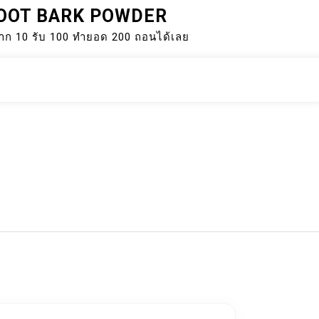
A ROOT BARK POWDER
ฝาก 10 รับ 100 ทำยอด 200 ถอนได้เลย