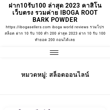
Skip
ฝาก10รับ100 ล่าสุด 2023 คาสิโน
to
เว็บตรง รวมค่าย IBOGA ROOT
content
BARK POWDER
https://ibogasellers.com iboga world reviews รวมโปร
สล็อต ฝาก 10 รับ 100 ทำ 200 ล่าสุด 2023 ฝาก 10 รับ 100
ทำยอด 200 ถอนได้เลย
Close
Menu
หมวดหมู่:
สล็อตออนไลน์