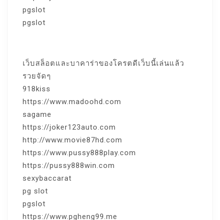
pgslot
pgslot
เว็บสล็อตและบาคาร่าของโครตดีเว็บนี้เล่นแล้ว
รวยจัดๆ
918kiss
https://www.madoohd.com
sagame
https://joker123auto.com
http://www.movie87hd.com
https://www.pussy888play.com
https://pussy888win.com
sexybaccarat
pg slot
pgslot
https://www.pgheng99.me