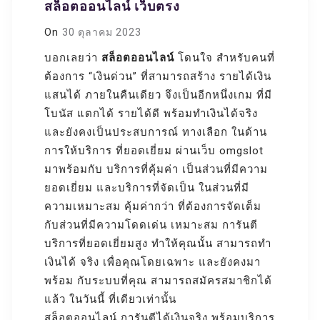
สล็อตออนไลน์ เว็บตรง
On
30 ตุลาคม 2023
บอกเลยว่า
สล็อตออนไลน์
โดนใจ สำหรับคนที่
ต้องการ “เงินด่วน” ที่สามารถสร้าง รายได้เงิน
แสนได้ ภายในคืนเดียว จึงเป็นอีกหนึ่งเกม ที่มี
โบนัส แตกได้ รายได้ดี พร้อมทำเงินได้จริง
และยังคงเป็นประสบการณ์ ทางเลือก ในด้าน
การให้บริการ ที่ยอดเยี่ยม ผ่านเว็บ omgslot
มาพร้อมกับ บริการที่คุ้มค่า เป็นส่วนที่มีความ
ยอดเยี่ยม และบริการที่จัดเป็น ในส่วนที่มี
ความเหมาะสม คุ้มค่ากว่า ที่ต้องการจัดเต็ม
กับส่วนที่มีความโดดเด่น เหมาะสม การันตี
บริการที่ยอดเยี่ยมสูง ทำให้คุณนั้น สามารถทำ
เงินได้ จริง เพื่อคุณโดยเฉพาะ และยังคงมา
พร้อม กับระบบที่คุณ สามารถสมัครสมาชิกได้
แล้ว ในวันนี้ ที่เดียวเท่านั้น
สล็อตออนไลน์ การันตีได้เงินจริง พร้อมบริการ