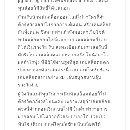
pg slot pg slot แจ็คพอตแตกง่ายยิ่งกว่าเดิม
ทุนน้อยก็มีสิทธิ์ได้แน่นอน
สำหรับนักพนันสล็อตออนไลน์ไม่ว่าใครก็จำ
ต้องหวังผลกำไรจากการเดิมพัน หรือเล่นสล็อต
กันทั้งหมด ซึ่งหากท่านกำลังมองหาเว็บไซต์
พนันสล็อตออนไลน์แตกง่าย เล่นสล็อตกี่รอบ
ก็ได้เงินรางวัล รีบ ลงทะเบียนกับเราเลยวันนี้
ดีกรีเว็บ เกมสล็อตแตกหลายครั้ง โบนัสมาไว
ผลกำไรพุ่ง ที่มีผู้ใช้งานสูงที่สุด เกมสล็อตแตก
บ่อยมากจะต้องเล่นตรงนี้ แบบเกมไม่ซับซ้อน
เกมสล็อตแบบอย่าง 3D เล่นสนุกสนานลุ้น
รางวัลง่าย
ผู้ใดกันแน่มีทุนในการเดิมพันสล็อตน้อยก็ไม่
ต้องวิตกกังวลไปนะคะ เพราะเหตุว่าเล่นสล็อต
ตรงนี้ฝากถอนเงินแบบไม่มีขั้นต่ำ ทำรายการ
ฝากถอน ได้ไม่ยากด้วยระบบออโต้ รวดเร็ว
ทันใจ เติมมากแค่ไหนก็เข้าพนันสล็อตได้