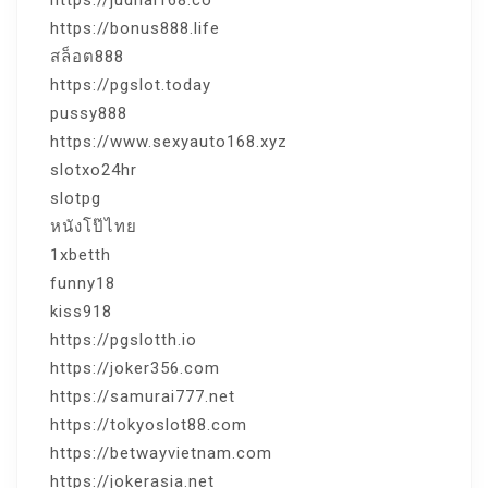
https://judhai168.co
https://bonus888.life
สล็อต888
https://pgslot.today
pussy888
https://www.sexyauto168.xyz
slotxo24hr
slotpg
หนังโป๊ไทย
1xbetth
funny18
kiss918
https://pgslotth.io
https://joker356.com
https://samurai777.net
https://tokyoslot88.com
https://betwayvietnam.com
https://jokerasia.net