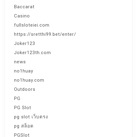
Baccarat
Casino
fullsloteiei.com
https://sretthi99.bet/enter/
Joker123
Joker123th.com
news
no1huay
no1huay.com
Outdoors
PG
PG Slot
pg slot เว็บตรง
pg สล็อต
PGSlot