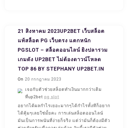
21 สิงหาคม 2023UP2BET เว็บสล็อต
แท้สล็อต PG เว็บตรง แตกหนัก
PGSLOT – สล็อตออนไลน์ ยิงปลารวม
เกมดัง UP2BET ไม่ต้องดาวน์โหลด
TOP 86 BY STEPHANY UP2BET.IN
On
20 กรกฎาคม 2023
เจอกับตัวช่วยสล็อตทำเงินมากกว่าเดิม
ที่up2bet
pg slot
อยากได้ผลกำไรเยอะมากๆได้กำไรทั้งทีก็อยาก
ได้คุ้มๆเลยใช่มั้ยคะ การเล่นสล็อตออนไลน์
มันเป็นการพนันที่ง่ายก็จริง แต่ว่ามันก็ต้องมีตัว