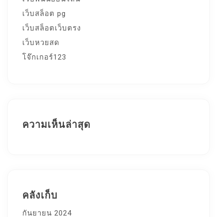
เว็บสล็อต pg
เว็บสล็อตเว็บตรง
เว็บหวยสด
โจ๊กเกอร์123
ความเห็นล่าสุด
คลังเก็บ
กันยายน 2024