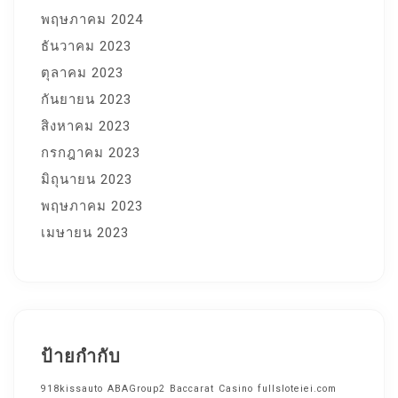
พฤษภาคม 2024
ธันวาคม 2023
ตุลาคม 2023
กันยายน 2023
สิงหาคม 2023
กรกฎาคม 2023
มิถุนายน 2023
พฤษภาคม 2023
เมษายน 2023
ป้ายกำกับ
918kissauto
ABAGroup2
Baccarat
Casino
fullsloteiei.com