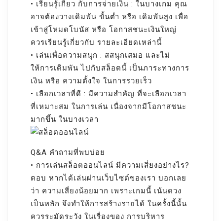
• เรียนรู้เกี่ยว กับการจ่ายเงิน : ในบางเกม คุณ
อาจต้องวางเดิมพัน ขั้นต่ำ หรือ เดิมพันสูง เพื่อ
เข้าสู่โหมดโบนัส หรือ โอกาสชนะเงินใหญ่
ควรเรียนรู้เกี่ยวกับ รายละเอียดเหล่านี้
• เล่นเพื่อความสนุก : สสนุกเสมอ และไม่
ให้การเดิมพัน ไปกับสล็อตนี้ เป็นภาระทางการ
เงิน หรือ ความตั้งใจ ในการรวยเร็ว
• เลือกเวลาที่ดี : มีความสำคัญ ที่จะเลือกเวลา
ที่เหมาะสม ในการเล่น เนื่องจากมีโอกาสชนะ
มากขึ้น ในบางเวลา
Q&A คำถามที่พบบ่อย
• การเล่นสล็อตออนไลน์ มีความเสี่ยงอย่างไร?
ตอบ หากได้เล่นผ่านเว็บไซต์ของเรา บอกเลย
ว่า ความเสี่ยงน้อยมาก เพราะเกมนี้ เน้นดวง
เป็นหลัก จึงทำให้การสร้างรายได้ ในครั้งนี้นั้น
ควรระมัดระวัง ในเรื่องของ การบริหาร