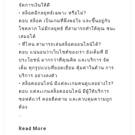
จัดการเงินให้ดี
• สล็อตมีกลยุทธ์เฉพาะ หรือไม่?
ตอบ สล็อต เป็นเกมที่พึงพอใจ และขึ้นอยู่กับ
โชคลาภ ไม่มีกลยุทธ์ ที่สามารถทำให้คุณ ชนะ
เสมอได้
• ที่ไหน สามารถเล่นสล็อตออนไลน์ได้?
ตอบ แน่นอนว่าเว็บไซต์ของเรา ยังเต็มที่ มี
ประโยชน์ มากกว่าที่คุณคิด และบริการ จัด
เต็ม ทุกรูปแบบที่ยอดเยี่ยม คุ้มค่าในด้าน การ
บริการ อย่างลงตัว
• สล็อตออนไลน์ มีแต่ละเกมคนดูแลอย่างไร?
ตอบ แต่ละเกมสล็อตออนไลน์ มีผู้ให้บริการ
ซอฟต์แวร์ คอยติดตาม และควบคุมความถูก
ต้อง
…
Read More