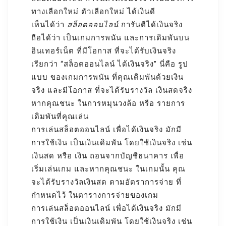
ทางเลือกใหม่ ตัวเลือกใหม่ ได้เงินดี
เห็นได้ว่า
สล็อตออนไลน์
การันตีได้เงินจริง
ถือได้ว่า เป็นเกมการพนัน และการเดิมพันบน
อินเทอร์เน็ต ที่มีโอกาส ที่จะได้รับเงินจริง
เรียกว่า “สล็อตออนไลน์ ได้เงินจริง” นี่คือ รูป
แบบ ของเกมการพนัน ที่คุณเดิมพันด้วยเงิน
จริง และมีโอกาส ที่จะได้รับรางวัล เงินสดจริง
หากคุณชนะ ในการหมุนวงล้อ หรือ รายการ
เดิมพันที่คุณเล่น
การเล่นสล็อตออนไลน์ เพื่อได้เงินจริง มักมี
การใช้เงิน เป็นเงินเดิมพัน โดยใช้เงินจริง เช่น
เงินสด หรือ เงิน ถอนจากบัญชีธนาคาร เพื่อ
เริ่มเล่นเกม และหากคุณชนะ ในเกมนั้น คุณ
จะได้รับรางวัลเงินสด ตามอัตราการจ่าย ที่
กำหนดไว้ ในตารางการจ่ายของเกม
การเล่นสล็อตออนไลน์ เพื่อได้เงินจริง มักมี
การใช้เงิน เป็นเงินเดิมพัน โดยใช้เงินจริง เช่น