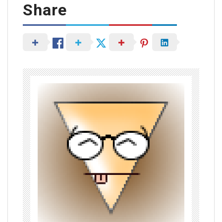
Share