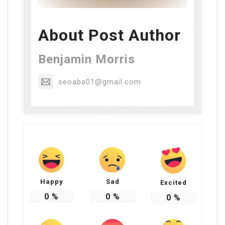
About Post Author
Benjamin Morris
seoaba01@gmail.com
Happy
Sad
Excited
0
%
0
%
0
%