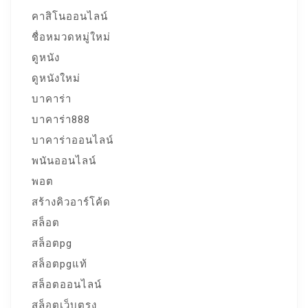
คาสิโนออนไลน์
ชื่อหมวดหมู่ใหม่
ดูหนัง
ดูหนังใหม่
บาคาร่า
บาคาร่า888
บาคาร่าออนไลน์
พนันออนไลน์
พอต
สร้างคิวอาร์โค้ด
สล็อต
สล็อตpg
สล็อตpgแท้
สล็อตออนไลน์
สล็อตเว็บตรง