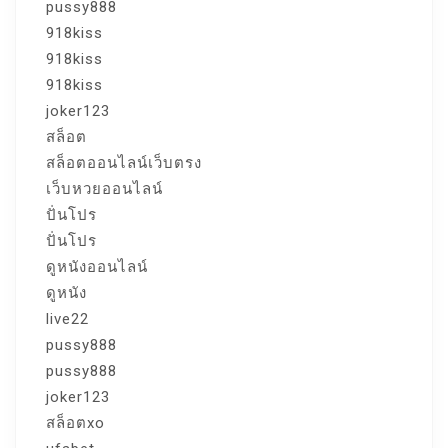
pussy888
918kiss
918kiss
918kiss
joker123
สล็อต
สล็อตออนไลน์เว็บตรง
เว็บหวยออนไลน์
ปั่นโปร
ปั่นโปร
ดูหนังออนไลน์
ดูหนัง
live22
pussy888
pussy888
joker123
สล็อตxo