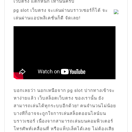
เว็บตรง แตกหนัก เท่านั้นครับ
pg slot เว็บตรง จะเล่นผ่านบราวเซอร์ก็ได้ จะ
เล่นผ่านแอปพลิเคชั่นก็ดี จัดเลย!
บอกเลยว่า นอกเหนือจาก pg slot ปากทางเข้าจะ
หาง่ายแล้ว เว็บสล็อตเว็บตรง ของเรานั้น ยัง
สามารถเล่นได้ทุกระบบอีกด้วย! คนจำนวนไม่น้อย
บางทีก็อาจจะถูกใจการเล่นสล็อตออนไลน์บน
บราวเซอร์ เนื่องจากสามารถเล่นบนคอมพิวเตอร์
โทรศัพท์เคลื่อนที่ หรือแท็ปเล็ตได้เลย ไม่ต้องเสีย