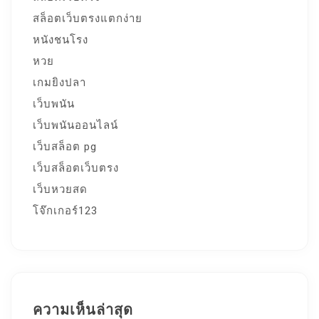
สล็อตเว็บตรงแตกง่าย
หนังชนโรง
หวย
เกมยิงปลา
เว็บพนัน
เว็บพนันออนไลน์
เว็บสล็อต pg
เว็บสล็อตเว็บตรง
เว็บหวยสด
โจ๊กเกอร์123
ความเห็นล่าสุด