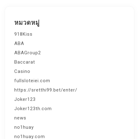
หมวดหมู่
918Kiss
ABA
ABAGroup2
Baccarat
Casino
fullsloteiei.com
https://sretthi99.bet/enter/
Joker123
Joker123th.com
news
no1huay
no1huay.com