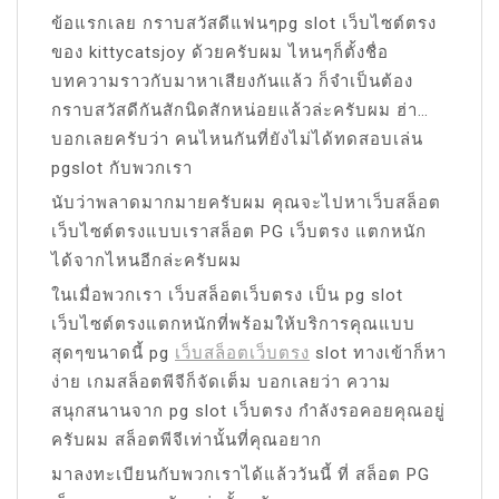
ข้อแรกเลย กราบสวัสดีแฟนๆpg slot เว็บไซต์ตรง
ของ kittycatsjoy ด้วยครับผม ไหนๆก็ตั้งชื่อ
บทความราวกับมาหาเสียงกันแล้ว ก็จำเป็นต้อง
กราบสวัสดีกันสักนิดสักหน่อยแล้วล่ะครับผม ฮ่า…
บอกเลยครับว่า คนไหนกันที่ยังไม่ได้ทดสอบเล่น
pgslot กับพวกเรา
นับว่าพลาดมากมายครับผม คุณจะไปหาเว็บสล็อต
เว็บไซต์ตรงแบบเราสล็อต PG เว็บตรง แตกหนัก
ได้จากไหนอีกล่ะครับผม
ในเมื่อพวกเรา เว็บสล็อตเว็บตรง เป็น pg slot
เว็บไซต์ตรงแตกหนักที่พร้อมให้บริการคุณแบบ
สุดๆขนาดนี้ pg
เว็บสล็อตเว็บตรง
slot ทางเข้าก็หา
ง่าย เกมสล็อตพีจีก็จัดเต็ม บอกเลยว่า ความ
สนุกสนานจาก pg slot เว็บตรง กำลังรอคอยคุณอยู่
ครับผม สล็อตพีจีเท่านั้นที่คุณอยาก
มาลงทะเบียนกับพวกเราได้แล้ววันนี้ ที่ สล็อต PG