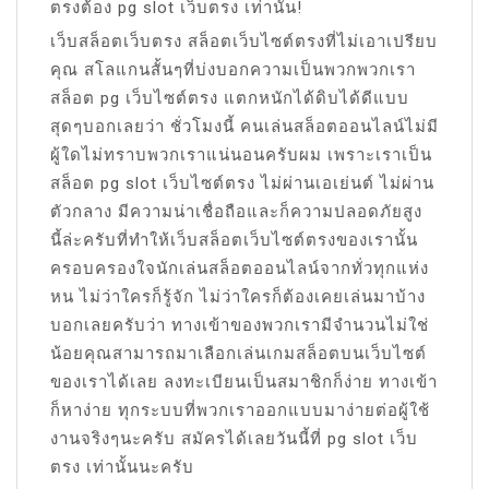
ตรงต้อง pg slot เว็บตรง เท่านั้น!
เว็บสล็อตเว็บตรง สล็อตเว็บไซต์ตรงที่ไม่เอาเปรียบ
คุณ สโลแกนสั้นๆที่บ่งบอกความเป็นพวกพวกเรา
สล็อต pg เว็บไซต์ตรง แตกหนักได้ดิบได้ดีแบบ
สุดๆบอกเลยว่า ชั่วโมงนี้ คนเล่นสล็อตออนไลน์ไม่มี
ผู้ใดไม่ทราบพวกเราแน่นอนครับผม เพราะเราเป็น
สล็อต pg slot เว็บไซต์ตรง ไม่ผ่านเอเย่นต์ ไม่ผ่าน
ตัวกลาง มีความน่าเชื่อถือและก็ความปลอดภัยสูง
นี้ล่ะครับที่ทำให้เว็บสล็อตเว็บไซต์ตรงของเรานั้น
ครอบครองใจนักเล่นสล็อตออนไลน์จากทั่วทุกแห่ง
หน ไม่ว่าใครก็รู้จัก ไม่ว่าใครก็ต้องเคยเล่นมาบ้าง
บอกเลยครับว่า ทางเข้าของพวกเรามีจำนวนไม่ใช่
น้อยคุณสามารถมาเลือกเล่นเกมสล็อตบนเว็บไซต์
ของเราได้เลย ลงทะเบียนเป็นสมาชิกก็ง่าย ทางเข้า
ก็หาง่าย ทุกระบบที่พวกเราออกแบบมาง่ายต่อผู้ใช้
งานจริงๆนะครับ สมัครได้เลยวันนี้ที่ pg slot เว็บ
ตรง เท่านั้นนะครับ