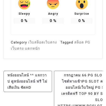
Sleepy
Angry
Surprise
0
%
0
%
0
%
Category
เว็บสล็อตเว็บตรง
Tagged
สล็อต PG
เว็บตรง แตกหนัก
แนะแนว
หนังออนไลน์ ^^ แจกวา
กรกฎาคม 66 PG SLOT 
ป ดูหนังออนไลน์ ฟรี ไม่
ไซต์ทางเข้าPG SLOT คา
เรื่อง
เสียเงิน ชัดHD
ออนไลน์เว็บใหญ่ PG 
เครดิตฟรี TOP 90 BY S
SLOT
HTTPS://WWW.PGSLOT.F