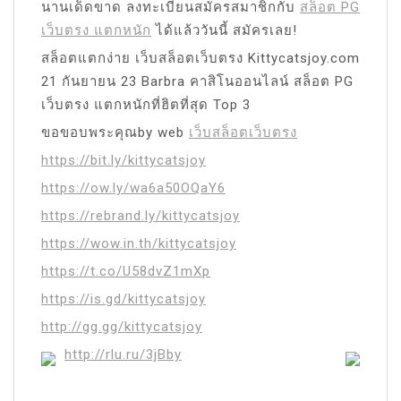
นานเด็ดขาด ลงทะเบียนสมัครสมาชิกกับ
สล็อต PG
เว็บตรง แตกหนัก
ได้แล้ววันนี้ สมัครเลย!
สล็อตแตกง่าย เว็บสล็อตเว็บตรง Kittycatsjoy.com
21 กันยายน 23 Barbra คาสิโนออนไลน์ สล็อต PG
เว็บตรง แตกหนักที่ฮิตที่สุด Top 3
ขอขอบพระคุณby web
เว็บสล็อตเว็บตรง
https://bit.ly/kittycatsjoy
https://ow.ly/wa6a50OQaY6
https://rebrand.ly/kittycatsjoy
https://wow.in.th/kittycatsjoy
https://t.co/U58dvZ1mXp
https://is.gd/kittycatsjoy
http://gg.gg/kittycatsjoy
http://rlu.ru/3jBby